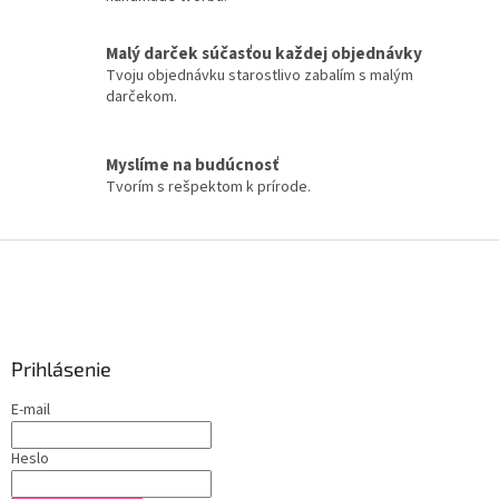
Malý darček súčasťou každej objednávky
Tvoju objednávku starostlivo zabalím s malým
darčekom.
Myslíme na budúcnosť
Tvorím s rešpektom k prírode.
Z
á
p
ä
t
Prihlásenie
i
e
E-mail
Heslo