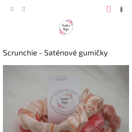
Prejsť
NÁKUP
na
obsah
KOŠÍK
Scrunchie - Saténové gumičky