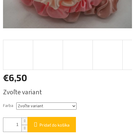
€6,50
Jednotková
Zvoľte variant
cena:
Farba
Pridať do košíka