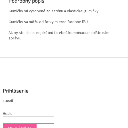
Podrobný popis
Gumičky sú výrobené zo saténu a elastickej gumičky.
Gumičky sa môžu od fotky mierne farebne líšiť.
Ak by ste chceli nejakú inú farebnú kombináciu napíšte nám
správu.
Z
á
p
ä
t
Prihlásenie
i
e
E-mail
Heslo